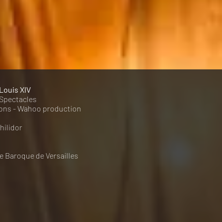
Louis XIV
 Spectacles
ions - Wahoo production
hilidor
e Baroque de Versailles