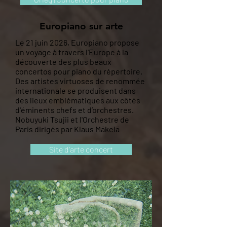
Europiano sur arte
Le 21 juin 2026, Europiano propose
un voyage à travers l'Europe à la
découverte des plus beaux
concertos pour piano du répertoire.
Des artistes virtuoses de renommée
internationale se produisent dans
des lieux emblématiques aux côtés
d'éminents chefs et d’orchestres.
Nobuyuki Tsujii et l'Orchestre de
Paris dirigés par Klaus Mäkelä
Site d'arte concert