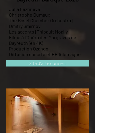
Julia Lezhneva
Christophe Dumaux
The Basel Chamber Orchestra |
Dmitry Smirnov
Les accents | Thibault Noally
Filmé à l'Opéra des Margraves de
Bayreuth (en 4K)
Production Ozango
Diffusion sur arte et BR Allemagne
Site d'arte concert