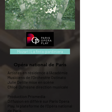
Mozart | La finta giardiniera
Opéra national de Paris
Artistes en résidence à l’Académie
Musiciens de l'Orchestre Ostinato
Julie Delille mise en scène
Chloé Dufresne direction musicale
Production Prismedia
Diffusion en différé sur
Paris Opera
Play, la plateforme de l’Opéra national
de Paris
.